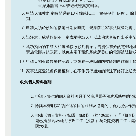
(i) 身份證／身份證明文件；以及
(ii)結婚證書正本或經核證真實副本。
申請人如較約定時間遲到10分鐘或以上，會被視作“缺席”。
期。
申請人須於預約的指定日期及時間，親身前往家事法庭登記處，
請注意，成功預約不一定表示申請人可以成功遞交擬作出的申
成功預約的申請人如選擇接收預約提示，需提供有效的電郵地
實施電郵封鎖政策，以免由電子預約系統所發出的電郵被阻擋
申請人如有多次缺席記錄，或會在一段時間內被限制再作網上預
家事法庭登記處保留權利，在不作另行通知的情況下修訂上述
收集個人資料聲明
申請人提供的個人資料將只用於處理電子預約系統中的預
除與本聲明第1項所述的目的相關及必需的，否則提供作
根據《個人資料（私隱）條例》（第486章）（「《條
處已指派高級司法行政主任（投訴）為公開資料主任，處
院大樓。